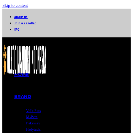
Skip to content
About us
Join a Reseller
FAQ
HOME
BRAND
Volk Pets
M-Pets
Pakeway
Holytachi