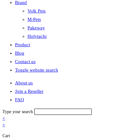
Brand
Volk Pets
M-Pets
Pakeway
Holytachi
Product
Blog
Contact us
Toggle website search
About us
Join a Reseller
FAQ
Type your search
×
×
Cart