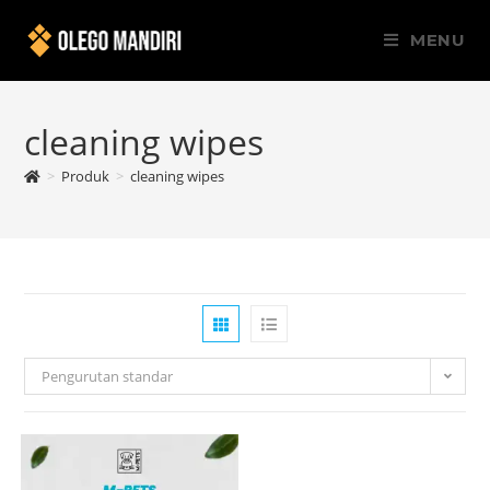
MENU
cleaning wipes
>
Produk
>
cleaning wipes
Pengurutan standar