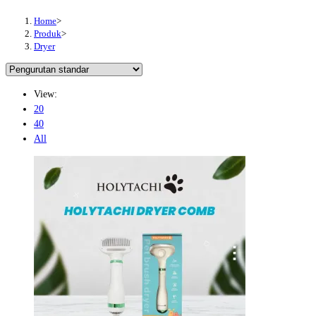
Home
>
Produk
>
Dryer
View:
20
40
All