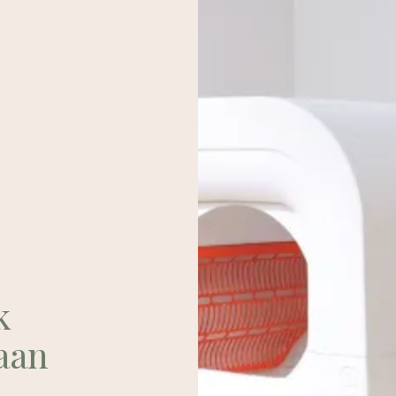
k
aan