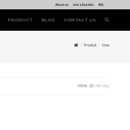
About us
Join a Reseller
FAQ
PRODUCT
BLOG
CONTACT US
>
Produk
>
trea
VIEW:
20
40
ALL