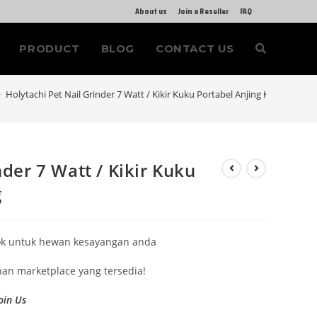
About us
Join a Reseller
FAQ
PRODUCT
BLOG
CONTACT US
>
Holytachi Pet Nail Grinder 7 Watt / Kikir Kuku Portabel Anjing Kucing
nder 7 Watt / Kikir Kuku
g
cok untuk hewan kesayangan anda
ihan marketplace yang tersedia!
oin Us