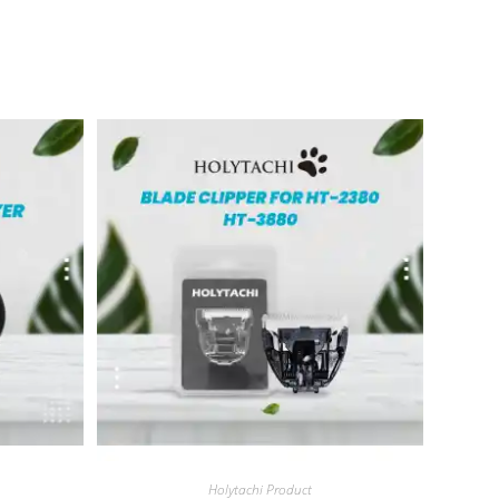
Quick View
Holytachi Product