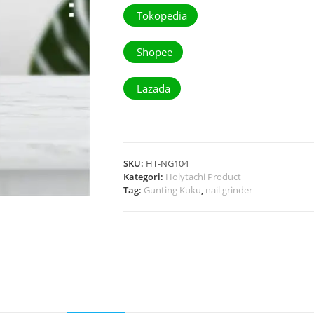
Tokopedia
Shopee
Lazada
SKU:
HT-NG104
Kategori:
Holytachi Product
Tag:
Gunting Kuku
,
nail grinder