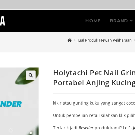
HOME
BRAND
>
Jual Produk Hewan Peliharaan
Holytachi Pet Nail Gri
Portabel Anjing Kucin
🔍
kikir atau gunting kuku yang sangat co
Untuk pembelian retail silahkan klik pil
Tertarik jadi
Reseller
produk kami? Let’s
J