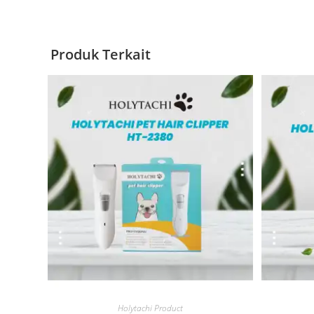
Produk Terkait
Quick View
Holytachi Product