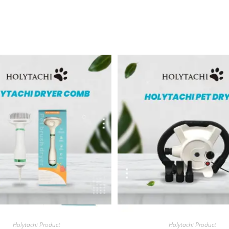
Quick View
Quick View
Holytachi Product
Holytachi Product