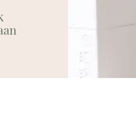
k
aan