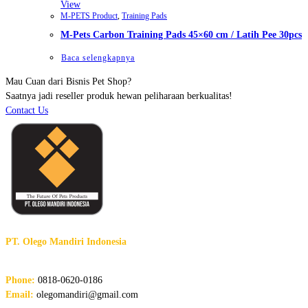
View
M-PETS Product
,
Training Pads
M-Pets Carbon Training Pads 45×60 cm / Latih Pee 30pcs
Baca selengkapnya
Mau Cuan dari Bisnis Pet Shop?
Saatnya jadi reseller produk hewan peliharaan berkualitas!
Contact Us
PT. Olego Mandiri Indonesia
The Future of Pet Products
Phone:
0818-0620-0186
Email:
olegomandiri@gmail.com