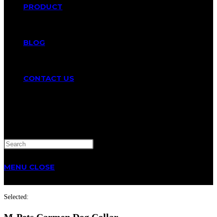
PRODUCT
BLOG
CONTACT US
TOGGLE
WEBSITE
MENU
CLOSE
SEARCH
Selected:
M-Pets Carmen Dog Collar…