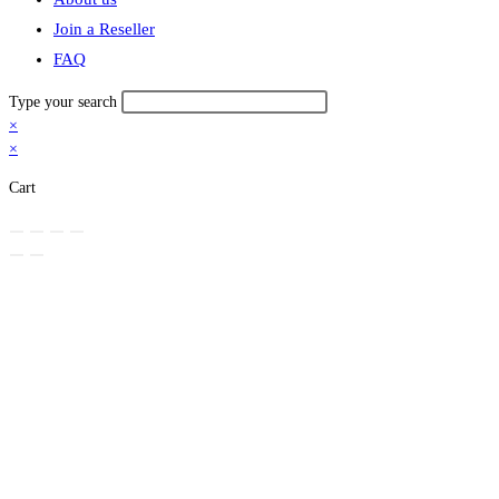
search
Join a Reseller
FAQ
Type your search
×
×
Cart