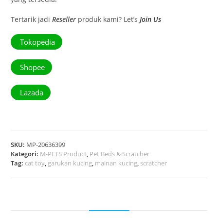
Tertarik jadi
Reseller
produk kami? Let’s
Join Us
Tokopedia
Shopee
Lazada
SKU:
MP-20636399
Kategori:
M-PETS Product
,
Pet Beds & Scratcher
Tag:
cat toy
,
garukan kucing
,
mainan kucing
,
scratcher