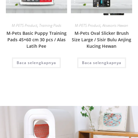
Quick View
Quick View
M-PETS Product
,
Training Pads
M-PETS Product
,
Aksesoris Hewan
M-Pets Basic Puppy Training
M-Pets Oval Slicker Brush
Pads 45×60 cm 30 pcs / Alas
Size Large / Sisir Bulu Anjing
Latih Pee
Kucing Hewan
Baca selengkapnya
Baca selengkapnya