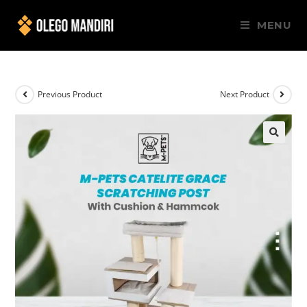
MENU
Previous Product
Next Product
🔍