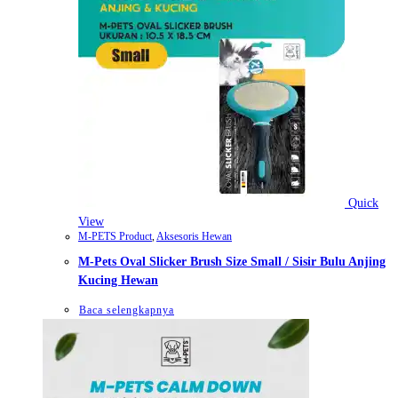
Quick
View
M-PETS Product
,
Aksesoris Hewan
M-Pets Oval Slicker Brush Size Small / Sisir Bulu Anjing
Kucing Hewan
Baca selengkapnya