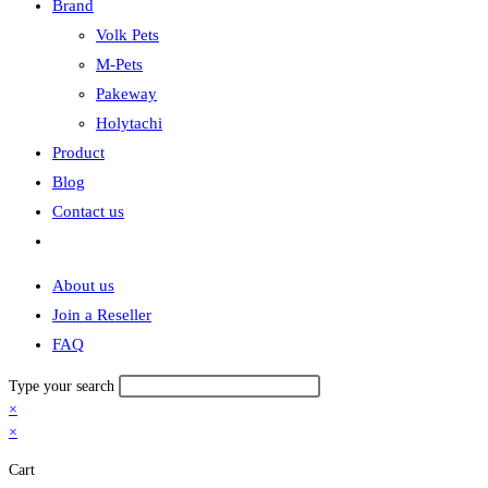
Brand
Volk Pets
M-Pets
Pakeway
Holytachi
Product
Blog
Contact us
Toggle
website
About us
search
Join a Reseller
FAQ
Type your search
×
×
Cart