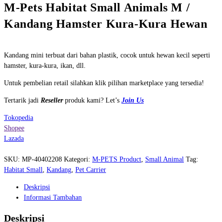
M-Pets Habitat Small Animals M /
Kandang Hamster Kura-Kura Hewan
Kandang mini terbuat dari bahan plastik, cocok untuk hewan kecil seperti
hamster, kura-kura, ikan, dll.
Untuk pembelian retail silahkan klik pilihan marketplace yang tersedia!
Tertarik jadi
Reseller
produk kami? Let’s
Join Us
Tokopedia
Shopee
Lazada
SKU:
MP-40402208
Kategori:
M-PETS Product
,
Small Animal
Tag:
Habitat Small
,
Kandang
,
Pet Carrier
Deskripsi
Informasi Tambahan
Deskripsi