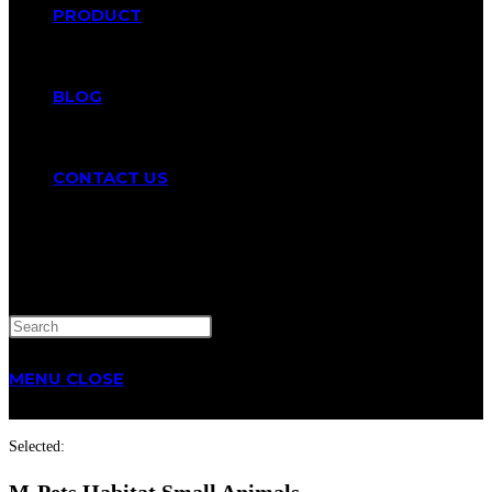
PRODUCT
BLOG
CONTACT US
TOGGLE
WEBSITE
MENU
CLOSE
SEARCH
Selected:
M-Pets Habitat Small Animals…