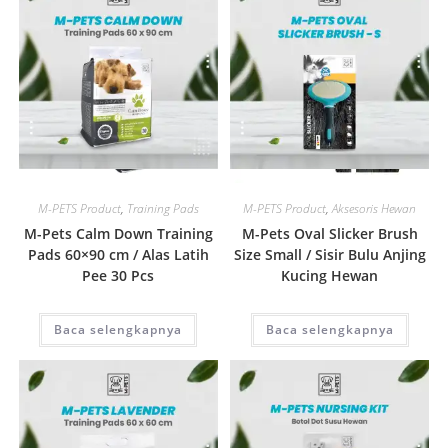
Quick View
Quick View
M-PETS Product
,
Training Pads
M-PETS Product
,
Aksesoris Hewan
M-Pets Calm Down Training
M-Pets Oval Slicker Brush
Pads 60×90 cm / Alas Latih
Size Small / Sisir Bulu Anjing
Pee 30 Pcs
Kucing Hewan
Baca selengkapnya
Baca selengkapnya