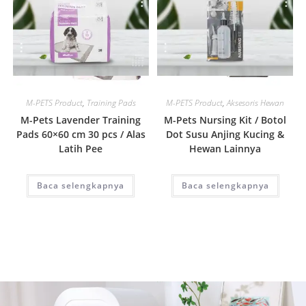
Quick View
Quick View
M-PETS Product
,
Training Pads
M-PETS Product
,
Aksesoris Hewan
M-Pets Lavender Training
M-Pets Nursing Kit / Botol
Pads 60×60 cm 30 pcs / Alas
Dot Susu Anjing Kucing &
Latih Pee
Hewan Lainnya
Baca selengkapnya
Baca selengkapnya