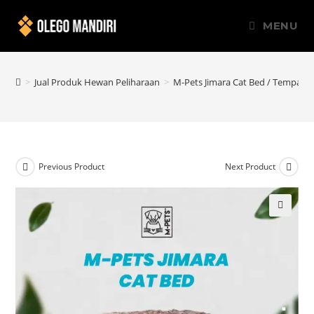
MENU
>
Jual Produk Hewan Peliharaan
>
M-Pets Jimara Cat Bed / Tempat 
Previous Product
Next Product
🔍