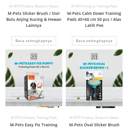
M-PETS Product
,
Aksesoris Hewan
M-PETS Product
,
Training Pads
M-Pets Slicker Brush / Sisir
M-Pets Calm Down Training
Bulu Anjing Kucing & Hewan
Pads 45×60 cm 50 pcs / Alas
Lainnya
Latih Pee
Baca selengkapnya
Baca selengkapnya
Quick View
Quick View
M-PETS Product
,
Training Pads
M-PETS Product
,
Aksesoris Hewan
M-Pets Easy Fix Training
M-Pets Oval Slicker Brush