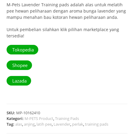
M-Pets Lavender Training pads adalah alas untuk melatih
pee hewan peliharaan dengan aroma bunga lavender yang
mampu menahan bau kotoran hewan peliharaan anda.
Untuk pembelian silahkan klik pilihan marketplace yang
tersedia!
Tokopedia
Shopee
Lazada
SKU:
MP-10162410
Kategori:
M-PETS Product
,
Training Pads
Tag:
alas
,
anjing
,
latih pee
,
Lavender
,
perlak
,
training pads