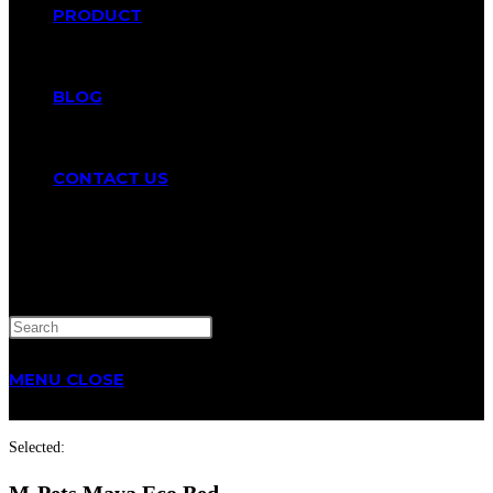
PRODUCT
BLOG
CONTACT US
TOGGLE
WEBSITE
MENU
CLOSE
SEARCH
Selected:
M-Pets Maya Eco Bed…