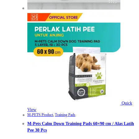
Quick
View
M-PETS Product
,
Training Pads
M-Pets Calm Down Training Pads 60×90 cm / Alas Latih
Pee 30 Pcs