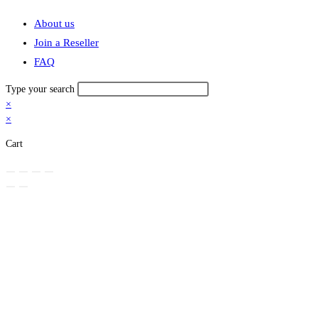
website
About us
search
Join a Reseller
FAQ
Type your search
×
×
Cart