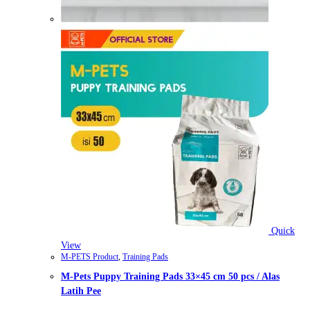
Quick
View
M-PETS Product
,
Training Pads
M-Pets Puppy Training Pads 33×45 cm 50 pcs / Alas
Latih Pee