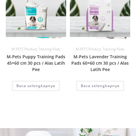
Quick View
Quick View
M-PETS Product
,
Training Pads
M-PETS Product
,
Training Pads
M-Pets Puppy Training Pads
M-Pets Lavender Training
45×60 cm 30 pcs / Alas Latih
Pads 60×60 cm 30 pcs / Alas
Pee
Latih Pee
Baca selengkapnya
Baca selengkapnya