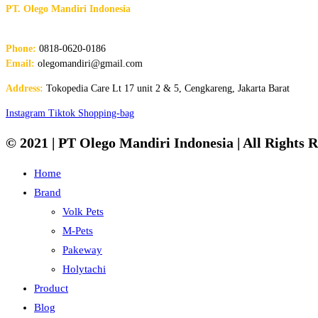
PT. Olego Mandiri Indonesia
The Future of Pet Products
Phone:
0818-0620-0186
Email:
olegomandiri@gmail.com
Address:
Tokopedia Care Lt 17 unit 2 & 5, Cengkareng, Jakarta Barat
Instagram
Tiktok
Shopping-bag
© 2021 | PT Olego Mandiri Indonesia | All Rights R
Home
Brand
Volk Pets
M-Pets
Pakeway
Holytachi
Product
Blog