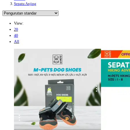
Sepatu Anjing
View:
20
40
All