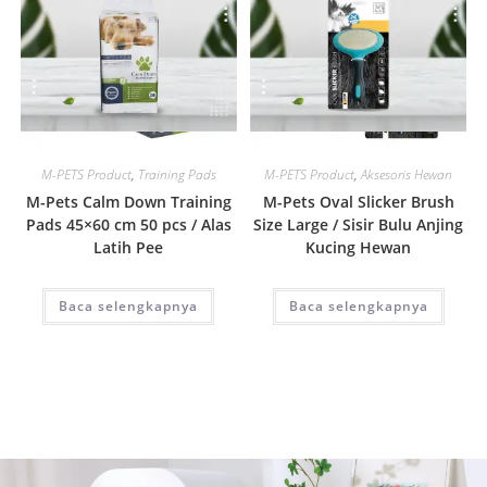
Quick View
Quick View
M-PETS Product
,
Training Pads
M-PETS Product
,
Aksesoris Hewan
M-Pets Calm Down Training
M-Pets Oval Slicker Brush
Pads 45×60 cm 50 pcs / Alas
Size Large / Sisir Bulu Anjing
Latih Pee
Kucing Hewan
Baca selengkapnya
Baca selengkapnya