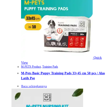
Quick
View
M-PETS Product
,
Training Pads
M-Pets Basic Puppy Training Pads 33×45 cm 50 pcs / Alas
Latih Pee
Baca selengkapnya