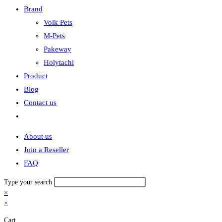
Brand
Volk Pets
M-Pets
Pakeway
Holytachi
Product
Blog
Contact us
Toggle
website
About us
search
Join a Reseller
FAQ
Type your search
×
×
Cart