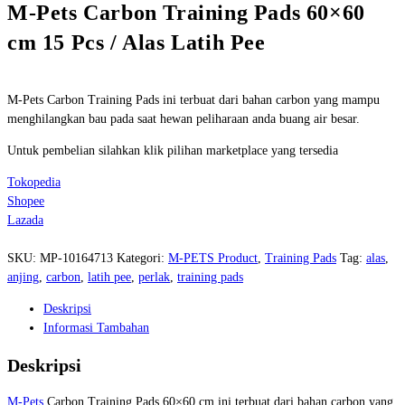
M-Pets Carbon Training Pads 60×60
cm 15 Pcs / Alas Latih Pee
M-Pets Carbon Training Pads ini terbuat dari bahan carbon yang mampu
menghilangkan bau pada saat hewan peliharaan anda buang air besar.
Untuk pembelian silahkan klik pilihan marketplace yang tersedia
Tokopedia
Shopee
Lazada
SKU:
MP-10164713
Kategori:
M-PETS Product
,
Training Pads
Tag:
alas
,
anjing
,
carbon
,
latih pee
,
perlak
,
training pads
Deskripsi
Informasi Tambahan
Deskripsi
M-Pets
Carbon Training Pads 60×60 cm ini terbuat dari bahan carbon yang