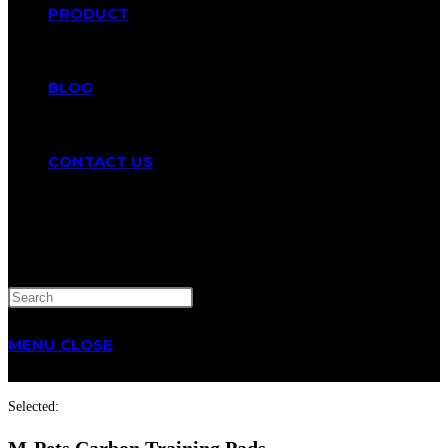
PRODUCT
BLOG
CONTACT US
TOGGLE
WEBSITE
MENU
CLOSE
SEARCH
Selected:
M-Pets Carbon Training Pads…