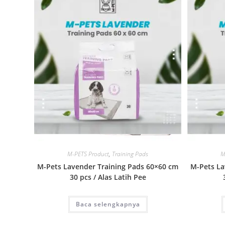
Quick View
M-PETS Product
,
Training Pads
M
M-Pets Lavender Training Pads 60×60 cm
M-Pets La
30 pcs / Alas Latih Pee
Baca selengkapnya