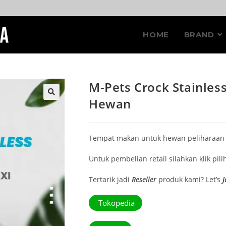
HOME
BRAND
M-Pets Crock Stainles
Hewan
🔍
Tempat makan untuk hewan peliharaan a
Untuk pembelian retail silahkan klik pil
Tertarik jadi
Reseller
produk kami? Let’s
J
Tokopedia