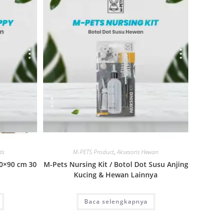
Quick View
ds
M-PETS Product
,
Aksesoris Hewan
60×90 cm 30
M-Pets Nursing Kit / Botol Dot Susu Anjing
Kucing & Hewan Lainnya
Baca selengkapnya