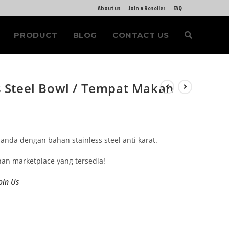
About us
Join a Reseller
FAQ
PRODUCT
BLOG
CONTACT US
s Steel Bowl / Tempat Makan
nda dengan bahan stainless steel anti karat.
ihan marketplace yang tersedia!
oin Us