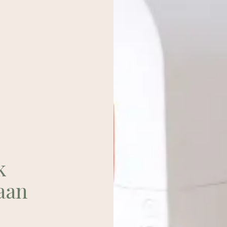
k
aan