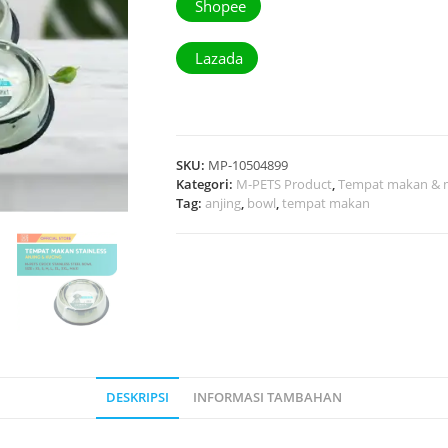
Shopee
Lazada
SKU:
MP-10504899
Kategori:
M-PETS Product
,
Tempat makan &
Tag:
anjing
,
bowl
,
tempat makan
DESKRIPSI
INFORMASI TAMBAHAN