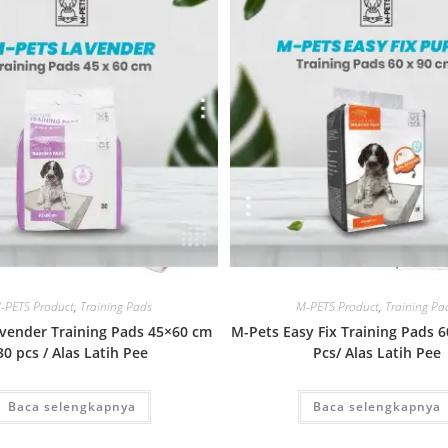
Quick View
Quick View
-PETS Product
,
Training Pads
M-PETS Product
,
Training Pa
vender Training Pads 45×60 cm
M-Pets Easy Fix Training Pads 
30 pcs / Alas Latih Pee
Pcs/ Alas Latih Pee
Baca selengkapnya
Baca selengkapnya