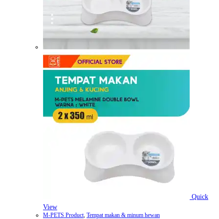
Quick
View
M-PETS Product
,
Tempat makan & minum hewan