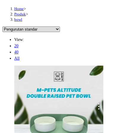
Home
>
Produk
>
bowl
View:
20
40
All