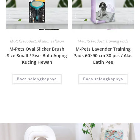
Quick View
Quick View
M-PETS Product
,
Aksesoris Hewan
M-PETS Product
,
Training Pads
M-Pets Oval Slicker Brush
M-Pets Lavender Training
Size Small / Sisir Bulu Anjing
Pads 60×90 cm 30 pcs / Alas
Kucing Hewan
Latih Pee
Baca selengkapnya
Baca selengkapnya