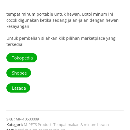
tempat minum portable untuk hewan. Botol minum ini
cocok digunakan ketika sedang jalan-jalan dengan hewan
kesayangan
Untuk pembelian silahkan klik pilihan marketplace yang
tersedia!
Tokopedia
Shopee
Lazada
SKU:
MP-10500009
Kategori:
M-PETS Product
,
Tempat makan & minum hewan
Tag:
botol minum
,
tempat minum