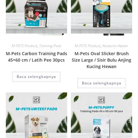
Quick View
Quick View
M-PETS Product
,
Training Pads
M-PETS Product
,
Aksesoris Hewan
M-Pets Carbon Training Pads
M-Pets Oval Slicker Brush
45×60 cm / Latih Pee 30pcs
Size Large / Sisir Bulu Anjing
Kucing Hewan
Baca selengkapnya
Baca selengkapnya