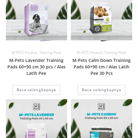
Quick View
Quick View
M-PETS Product
,
Training Pads
M-PETS Product
,
Training Pads
M-Pets Lavender Training
M-Pets Calm Down Training
Pads 60×90 cm 30 pcs / Alas
Pads 60×90 cm / Alas Latih
Latih Pee
Pee 30 Pcs
Baca selengkapnya
Baca selengkapnya