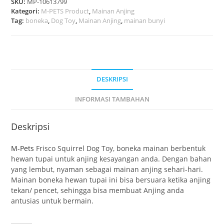
SKU:
MP-10613799
Kategori:
M-PETS Product
,
Mainan Anjing
Tag:
boneka
,
Dog Toy
,
Mainan Anjing
,
mainan bunyi
DESKRIPSI
INFORMASI TAMBAHAN
Deskripsi
M-Pets
Frisco Squirrel Dog Toy, boneka mainan berbentuk
hewan tupai untuk anjing kesayangan anda. Dengan bahan
yang lembut, nyaman sebagai mainan anjing sehari-hari.
Mainan boneka hewan tupai ini bisa bersuara ketika anjing
tekan/ pencet, sehingga bisa membuat Anjing anda
antusias untuk bermain.