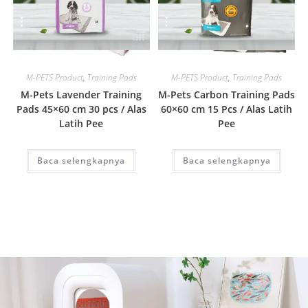
Quick View
Quick View
M-PETS Product
,
Training Pads
M-PETS Product
,
Training Pads
M-Pets Lavender Training
M-Pets Carbon Training Pads
Pads 45×60 cm 30 pcs / Alas
60×60 cm 15 Pcs / Alas Latih
Latih Pee
Pee
Baca selengkapnya
Baca selengkapnya