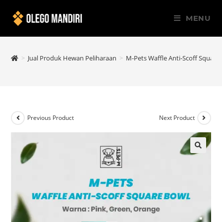
MENU
>
Jual Produk Hewan Peliharaan
>
M-Pets Waffle Anti-Scoff Square
Previous Product
Next Product
🔍