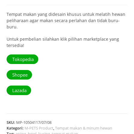
Tempat makan yang didesain khusus untuk melatih hewan
peliharaan agar makan secara perlahan dan tidak buru-
buru.
Untuk pembelian silahkan klik pilihan marketplace yang
tersedia!
Tokopedia
Shopee
Lazada
SKU:
MP-10504117/07/08
Kategori:
M-PETS Product
,
Tempat makan & minum hewan
Tag:
anjing
,
bowl
,
kucing
,
tempat makan