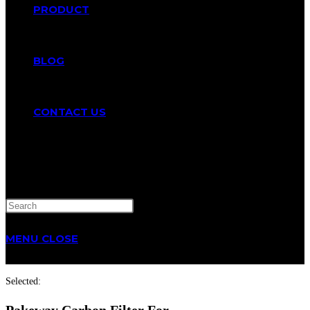
PRODUCT
BLOG
CONTACT US
TOGGLE
WEBSITE
MENU
CLOSE
SEARCH
Selected:
Pakeway Carbon Filter For…