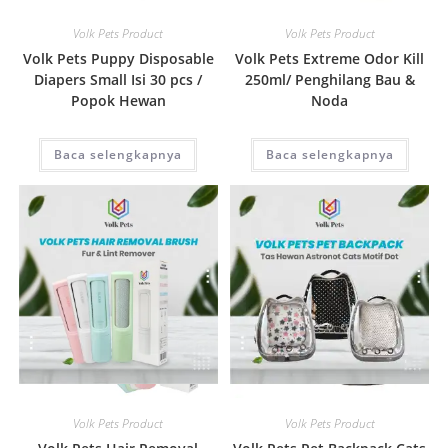
Quick View
Quick View
Volk Pets Product
Volk Pets Product
Volk Pets Puppy Disposable
Volk Pets Extreme Odor Kill
Diapers Small Isi 30 pcs /
250ml/ Penghilang Bau &
Popok Hewan
Noda
Baca selengkapnya
Baca selengkapnya
Quick View
Quick View
Volk Pets Product
Volk Pets Product