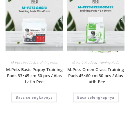
Quick View
Quick View
M-PETS Product
,
Training Pads
M-PETS Product
,
Training Pads
M-Pets Basic Puppy Training
M-Pets Green Grass Training
Pads 33×45 cm 50 pcs / Alas
Pads 45×60 cm 30 pcs / Alas
Latih Pee
Latih Pee
Baca selengkapnya
Baca selengkapnya