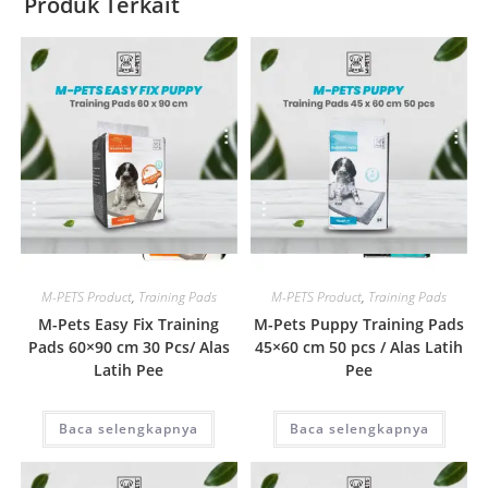
Produk Terkait
Quick View
Quick View
M-PETS Product
,
Training Pads
M-PETS Product
,
Training Pads
M-Pets Easy Fix Training
M-Pets Puppy Training Pads
Pads 60×90 cm 30 Pcs/ Alas
45×60 cm 50 pcs / Alas Latih
Latih Pee
Pee
Baca selengkapnya
Baca selengkapnya